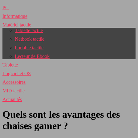
PC
Informatique
Matériel tactile
Tablette tactile
Netbook tactile
Portable tactile
Lecteur de Ebook
Tablette
Logiciel et OS
Accessoires
MID tactile
Actualités
Quels sont les avantages des
chaises gamer ?