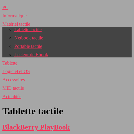
PC
Informatique
Matériel tactile
Tablette tactile
Netbook tactile
Portable tactile
Lecteur de Ebook
Tablette
Logiciel et OS
Accessoires
MID tactile
Actualités
Tablette tactile
BlackBerry PlayBook