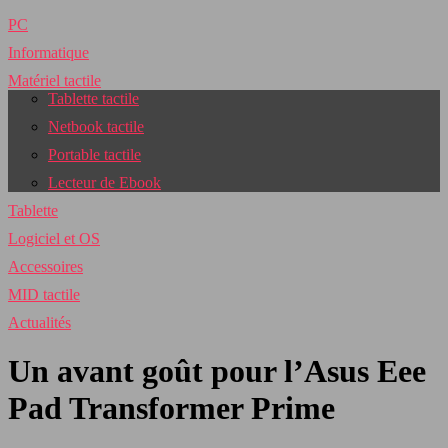
PC
Informatique
Matériel tactile
Tablette tactile
Netbook tactile
Portable tactile
Lecteur de Ebook
Tablette
Logiciel et OS
Accessoires
MID tactile
Actualités
Un avant goût pour l’Asus Eee
Pad Transformer Prime