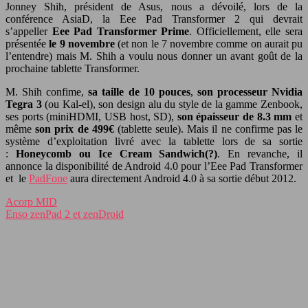
Jonney Shih, président de Asus, nous a dévoilé, lors de la
conférence AsiaD, la Eee Pad Transformer 2 qui devrait
s’appeller
Eee Pad Transformer Prime
. Officiellement, elle sera
présentée
le 9 novembre
(et non le 7 novembre comme on aurait pu
l’entendre) mais M. Shih a voulu nous donner un avant goût de la
prochaine tablette Transformer.
M. Shih confime,
sa taille de 10 pouces
,
son processeur Nvidia
Tegra 3
(ou Kal-el), son design alu du style de la gamme Zenbook,
ses ports (miniHDMI, USB host, SD),
son épaisseur de 8.3 mm
et
même
son prix de 499€
(tablette seule). Mais il ne confirme pas le
système d’exploitation livré avec la tablette lors de sa sortie
:
Honeycomb ou Ice Cream Sandwich(?)
. En revanche, il
annonce la disponibilité de Android 4.0 pour l’Eee Pad Transformer
et le
PadFone
aura directement Android 4.0 à sa sortie début 2012.
Acorp MID
Enso zenPad 2 et zenDroid