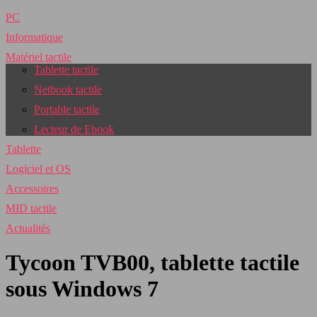
PC
Informatique
Matériel tactile
Tablette tactile
Netbook tactile
Portable tactile
Lecteur de Ebook
Tablette
Logiciel et OS
Accessoires
MID tactile
Actualités
Tycoon TVB00, tablette tactile
sous Windows 7