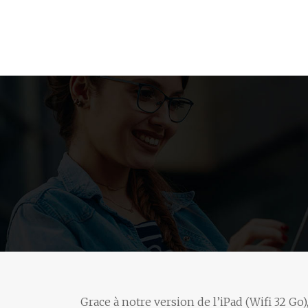
PC
Informatique
Grace à notre version de l’iPad (Wifi 32 Go)