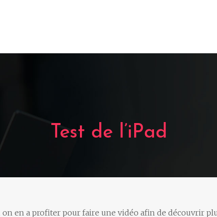
Matériel tactile
Tablette
Logiciel et OS
Acce
Test de l’iPad
, on en a profiter pour faire une vidéo afin de découvrir pl