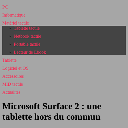
PC
Informatique
Matériel tactile
Tablette tactile
Netbook tactile
Portable tactile
Lecteur de Ebook
Tablette
Logiciel et OS
Accessoires
MID tactile
Actualités
Microsoft Surface 2 : une
tablette hors du commun