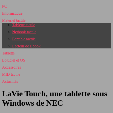
PC
Informatique
Matériel tactile
Tablette tactile
Netbook tactile
Portable tactile
Lecteur de Ebook
Tablette
Logiciel et OS
Accessoires
MID tactile
Actualités
LaVie Touch, une tablette sous
Windows de NEC