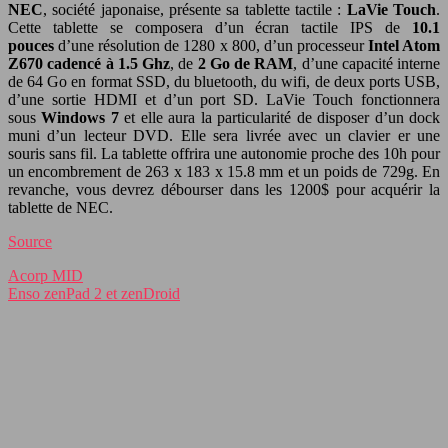
NEC
, société japonaise, présente sa tablette tactile :
LaVie Touch
.
Cette tablette se composera d’un écran tactile IPS de
10.1
pouces
d’une résolution de 1280 x 800, d’un processeur
Intel Atom
Z670 cadencé à 1.5 Ghz
, de
2 Go de RAM
, d’une capacité interne
de 64 Go en format SSD, du bluetooth, du wifi, de deux ports USB,
d’une sortie HDMI et d’un port SD. LaVie Touch fonctionnera
sous
Windows 7
et elle aura la particularité de disposer d’un dock
muni d’un lecteur DVD. Elle sera livrée avec un clavier er une
souris sans fil. La tablette offrira une autonomie proche des 10h pour
un encombrement de 263 x 183 x 15.8 mm et un poids de 729g. En
revanche, vous devrez débourser dans les 1200$ pour acquérir la
tablette de NEC.
Source
Acorp MID
Enso zenPad 2 et zenDroid