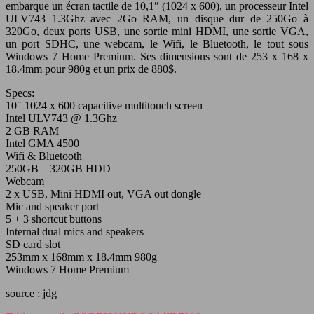
embarque un écran tactile de 10,1″ (1024 x 600), un processeur Intel
ULV743 1.3Ghz avec 2Go RAM, un disque dur de 250Go à
320Go, deux ports USB, une sortie mini HDMI, une sortie VGA,
un port SDHC, une webcam, le Wifi, le Bluetooth, le tout sous
Windows 7 Home Premium. Ses dimensions sont de 253 x 168 x
18.4mm pour 980g et un prix de 880$.
Specs:
10″ 1024 x 600 capacitive multitouch screen
Intel ULV743 @ 1.3Ghz
2 GB RAM
Intel GMA 4500
Wifi & Bluetooth
250GB – 320GB HDD
Webcam
2 x USB, Mini HDMI out, VGA out dongle
Mic and speaker port
5 + 3 shortcut buttons
Internal dual mics and speakers
SD card slot
253mm x 168mm x 18.4mm 980g
Windows 7 Home Premium
source : jdg