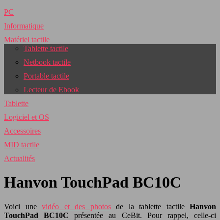
PC
Informatique
Matériel tactile
Tablette tactile
Netbook tactile
Portable tactile
Lecteur de Ebook
Tablette
Logiciel et OS
Accessoires
MID tactile
Actualités
Hanvon TouchPad BC10C
Voici une
vidéo et des photos
de la tablette tactile
Hanvon
TouchPad BC10C
présentée au CeBit. Pour rappel, celle-ci