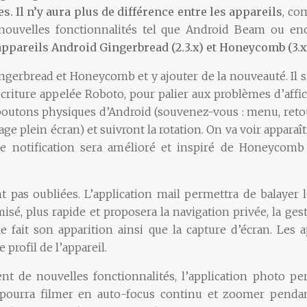
es.
Il n’y aura plus de différence entre les appareils
, co
nouvelles fonctionnalités tel que Android Beam ou enc
ppareils Android Gingerbread (2.3.x) et Honeycomb (3.x
ngerbread et Honeycomb et y ajouter de la nouveauté. Il s’a
criture appelée Roboto, pour palier aux problèmes d’affi
boutons physiques d’Android (souvenez-vous : menu, retou
age plein écran) et suivront la rotation. On va voir appar
 notification sera amélioré et inspiré de Honeycomb e
 pas oubliées. L’application mail permettra de balayer le
misé, plus rapide et proposera la navigation privée, la ges
e fait son apparition ainsi que la capture d’écran. Les 
 profil de l’appareil.
ent de nouvelles fonctionnalités, l’application photo pe
 pourra filmer en auto-focus continu et zoomer pendant