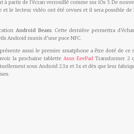
t à partir de l’écran verrouillé comme sur iOs 5. De nouve
rie et le lecteur vidéo ont été revues et il sera possible d
ication
Android Beam
. Cette dernière permettra d’éch
eils Android munis d’une puce NFC.
s présente aussi le premier smatphone a être doté de ce 
voir la prochaine tablette
Asus EeePad
Transformer 2 qu
actuellement sous Android 2.3.x et 3.x et dès que leur fabri
ses.