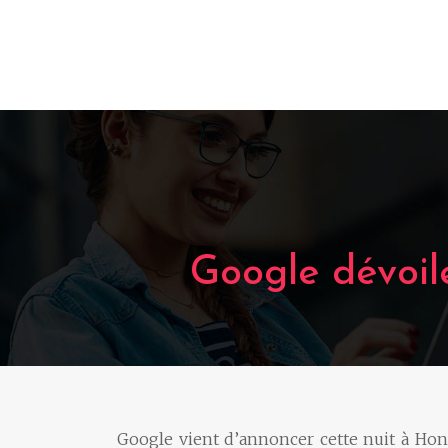
PC
Informatique
Google dévoil
Google vient d’annoncer cette nuit à Ho