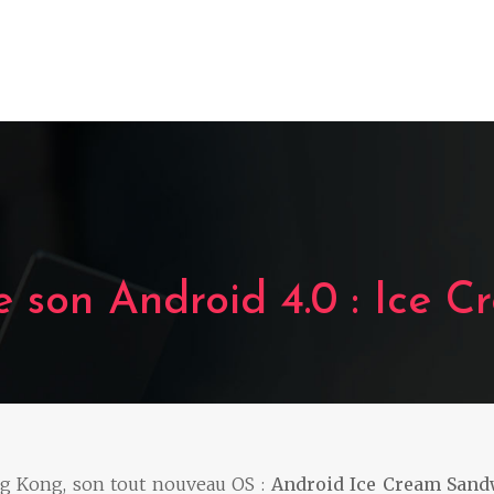
Matériel tactile
Tablette
Logiciel et OS
Acce
e son Android 4.0 : Ice 
ng Kong, son tout nouveau OS :
Android Ice Cream San