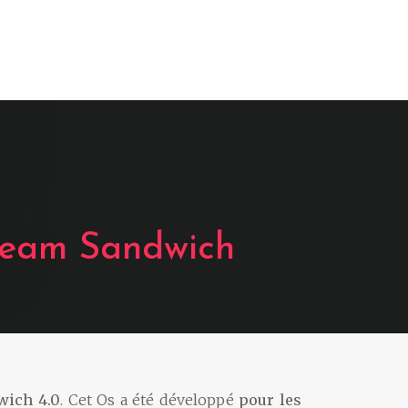
ssoires
MID tactile
Actualités
Cream Sandwich
dwich
4.0
. Cet Os a été développé
pour les