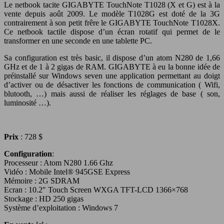
Le netbook tacite GIGABYTE TouchNote T1028 (X et G) est à la
vente depuis août 2009. Le modèle T1028G est doté de la 3G
contrairement à son petit frêre le GIGABYTE TouchNote T1028X.
Ce netbook tactile dispose d’un écran rotatif qui permet de le
transformer en une seconde en une tablette PC.
Sa configuration est très basic, il dispose d’un atom N280 de 1,66
GHz et de 1 à 2 gigas de RAM. GIGABYTE à eu la bonne idée de
préinstallé sur Windows seven une application permettant au doigt
d’activer ou de désactiver les fonctions de communication ( Wifi,
blutooth, …) mais aussi de réaliser les réglages de base ( son,
luminosité …).
Prix
: 728 $
Configuration
:
Processeur : Atom N280 1.66 Ghz
Vidéo : Mobile Intel® 945GSE Express
Mémoire : 2G SDRAM
Ecran : 10.2″ Touch Screen WXGA TFT-LCD 1366×768
Stockage : HD 250 gigas
Système d’exploitation : Windows 7