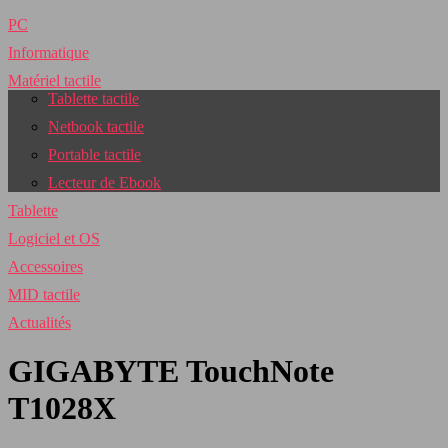
PC
Informatique
Matériel tactile
Tablette tactile
Netbook tactile
Portable tactile
Lecteur de Ebook
Tablette
Logiciel et OS
Accessoires
MID tactile
Actualités
GIGABYTE TouchNote
T1028X